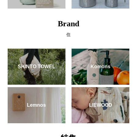
Brand
住
SHINTO TOWEL
Komons
Lemnos
LIEWOOD