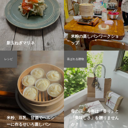
米粉の蒸しパンワークショ
新玉ねぎマリネ
ップ
レシピ
喜ばれる贈物
母の日、今年は「香り」と
米粉、豆乳、甘酒でヘルシ
「美味しさ」を贈りません
ーに作るせいろ蒸しパン
か？