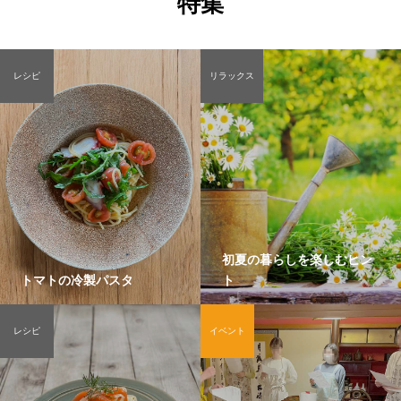
特集
レシピ
リラックス
初夏の暮らしを楽しむヒン
トマトの冷製パスタ
ト
レシピ
イベント