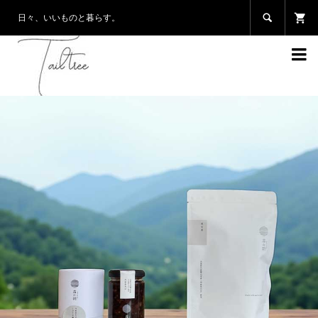

日々、いいものと暮らす。

霧の朝