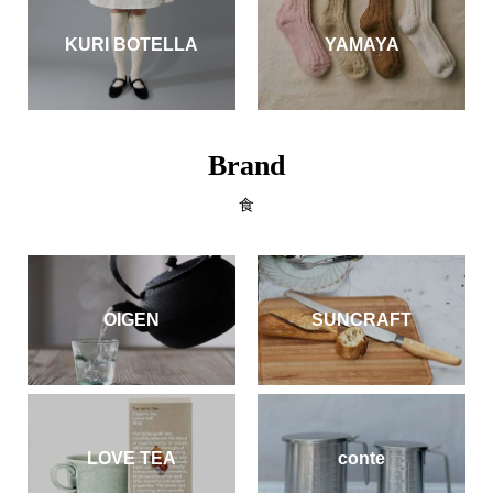
KURI BOTELLA
YAMAYA
Brand
食
OIGEN
SUNCRAFT
LOVE TEA
conte