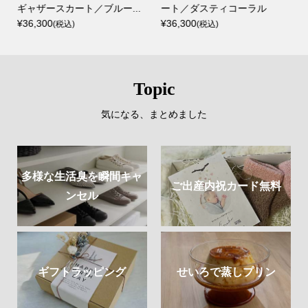
ギャザースカート／ブルー...
ート／ダスティコーラル
¥36,300
¥36,300
(税込)
(税込)
Topic
気になる、まとめました
多様な生活臭を瞬間キャ
ご出産内祝カード無料
ンセル
ギフトラッピング
せいろで蒸しプリン