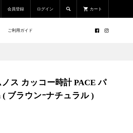

会員登録
ログイン
カート
ご利用ガイド
レムノス カッコー時計 PACE パ
m ( ブラウンｰナチュラル )