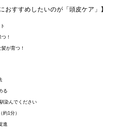
におすすめしたいのが「頭皮ケア」】
ット
保つ！
な髪が育つ！
法
める
に馴染んでください
（約1分）
促進