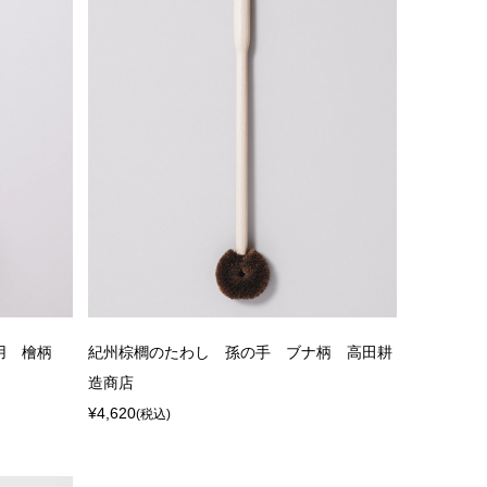
だ用 檜柄
紀州棕櫚のたわし 孫の手 ブナ柄 高田耕
造商店
¥4,620
(税込)