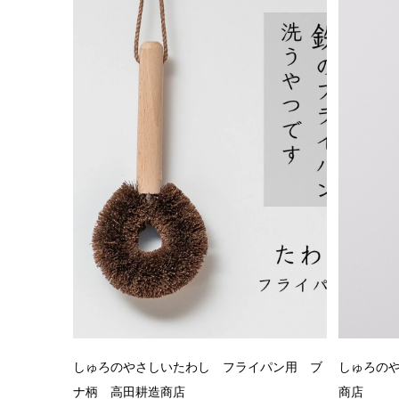
しゅろのやさしいたわし フライパン用 ブ
しゅろの
ナ柄 高田耕造商店
商店