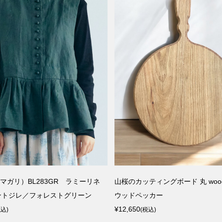
（マガリ）BL283GR ラミーリネ
山桜のカッティングボード 丸 woodp
ントジレ／フォレストグリーン
ウッドペッカー
¥12,650
税込)
(税込)