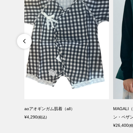

ス 250ml
aoアオギンガム肌着（all）
MAGALI
¥4,290
ン・ペザ
(税込)
¥26,400
(