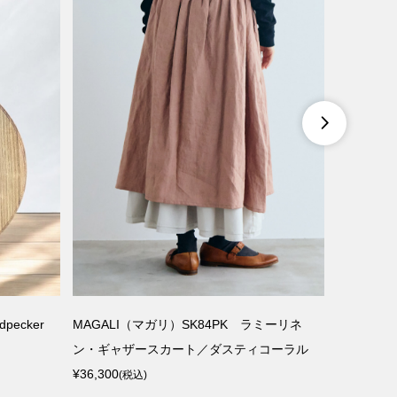

ecker
MAGALI（マガリ）SK84PK ラミーリネ
StiLL o
ン・ギャザースカート／ダスティコーラル
レート 藍墨茶
¥36,300
¥9,350
(税込)
(税込