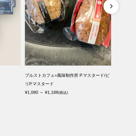

イ
プルストカフェ=風味制作所 P.マスタード/ピ
KYONO 
リP.マスタード
ール便可
¥1,080 ～ ¥1,188
¥1,274 ～ 
(税込)