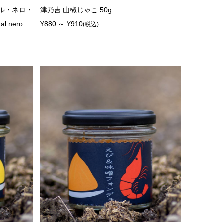
ル・ネロ・
津乃吉 山椒じゃこ 50g
nero ...
¥880 ～ ¥910
(税込)