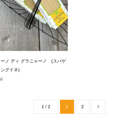
ーノ ディ グラニャーノ (スパゲ
ングイネ)
込)
1 / 2
1
2
