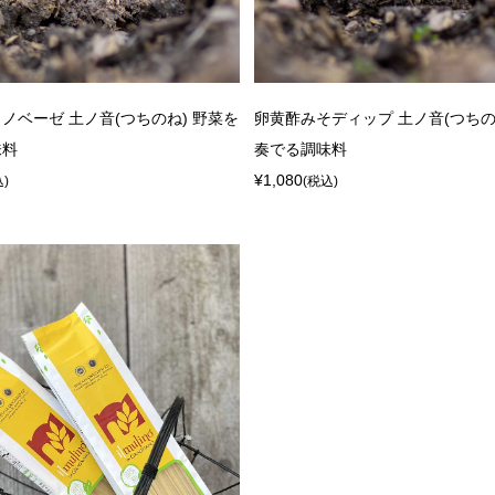
ノベーゼ 土ノ音(つちのね) 野菜を
卵黄酢みそディップ 土ノ音(つちの
味料
奏でる調味料
¥1,080
込)
(税込)