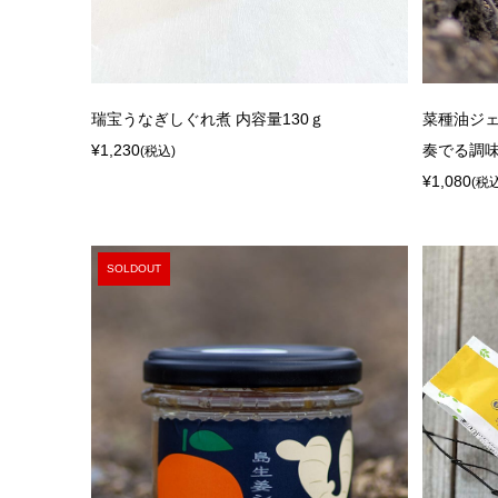
瑞宝うなぎしぐれ煮 内容量130ｇ
菜種油ジェ
¥1,230
奏でる調
(税込)
¥1,080
(税
SOLDOUT