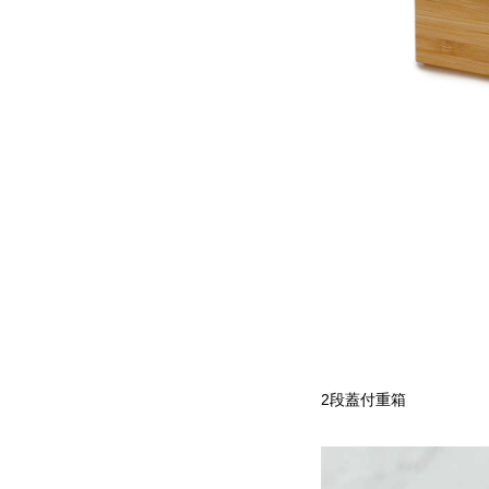
2段蓋付重箱