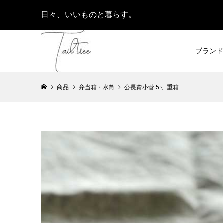
日々、いいものと暮らす。
ブランド
商品
弁当箱・水筒
公長齋小菅 5寸 重箱