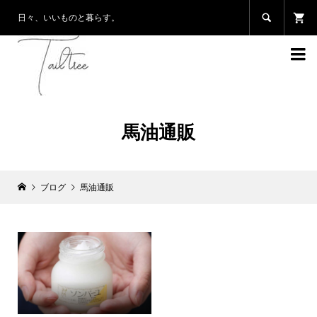

日々、いいものと暮らす。

馬油通販
ブログ
馬油通販