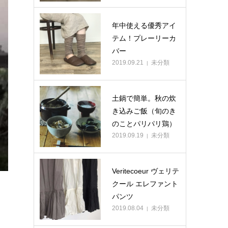
年中使える優秀アイ
テム！プレーリーカ
バー
2019.09.21
未分類
土鍋で簡単。秋の炊
き込みご飯（旬のき
のことパリパリ鶏）
2019.09.19
未分類
Veritecoeur ヴェリテ
クール エレファント
パンツ
2019.08.04
未分類