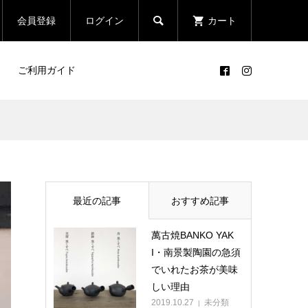

会員登録
ログイン
カート
ご利用ガイド
最近の記事
おすすめ記事
萬古焼BANKO YAK
I・南景製陶園の急須
でいれたお茶が美味
しい理由
2019.10.27
未分類