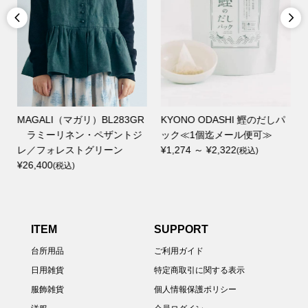


K
MAGALI（マガリ）BL283GR
KYONO ODASHI 鰹のだしパ
ラミーリネン・ペザントジ
ック≪1個迄メール便可≫
レ／フォレストグリーン
¥1,274 ～ ¥2,322
(税込)
¥26,400
(税込)
ITEM
SUPPORT
台所用品
ご利用ガイド
日用雑貨
特定商取引に関する表示
服飾雑貨
個人情報保護ポリシー