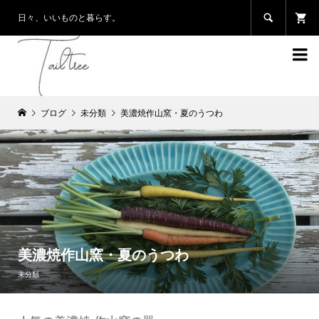

日々、いいものと暮らす。

ブログ
未分類
美濃焼作山窯・夏のうつわ
美濃焼作山窯・夏のうつわ
未分類