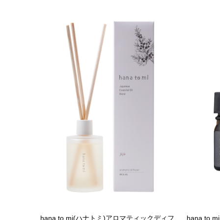
hana to mi(ハナトミ)アロマティックディフ
hana t