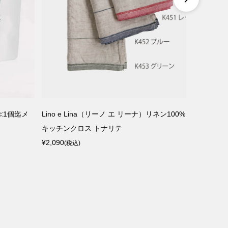
ク≪1個迄メ
Lino e Lina（リーノ エ リーナ）リネン100%
SOUVE
キッチンクロス トナリテ
¥2,530
(税込
¥2,090
(税込)