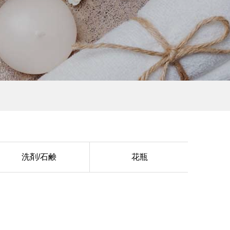
洗剤/石鹸
花瓶