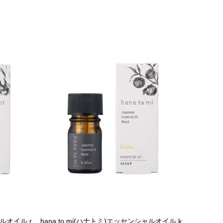
ャルオイル r
hana to mi(ハナトミ)エッセンシャルオイル k