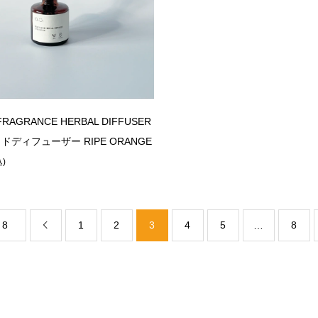
 FRAGRANCE HERBAL DIFFUSER
ディフューザー RIPE ORANGE
込)
 8
1
2
3
4
5
…
8
