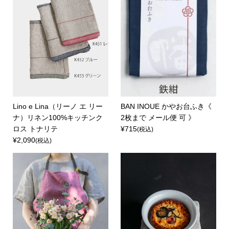
Lino e Lina（リーノ エ リー
BAN INOUE かやお台ふき《
ナ）リネン100%キッチンク
2枚まで メール便 可 》
ロス トナリテ
¥715
(税込)
¥2,090
(税込)