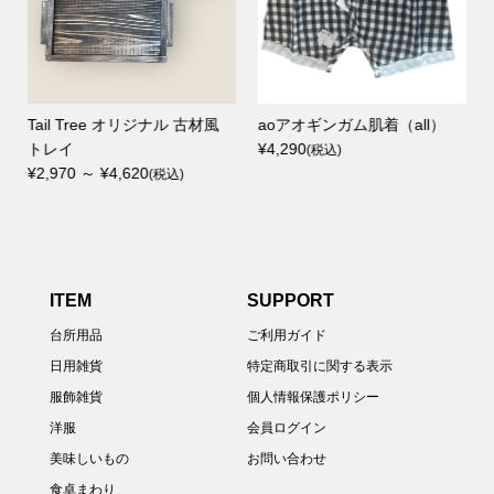
丸
Tail Tree オリジナル 古材風
aoアオギンガム肌着（all）
トレイ
¥4,290
(税込)
¥2,970 ～ ¥4,620
(税込)
ITEM
SUPPORT
台所用品
ご利用ガイド
日用雑貨
特定商取引に関する表示
服飾雑貨
個人情報保護ポリシー
洋服
会員ログイン
美味しいもの
お問い合わせ
食卓まわり