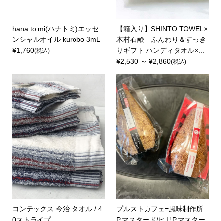
hana to mi(ハナトミ)エッセ
【箱入り】SHINTO TOWEL×
ンシャルオイル kurobo 3mL
木村石鹸 ふんわり＆すっき
¥1,760
りギフト ハンディタオル×...
(税込)
¥2,530 ～ ¥2,860
(税込)
コンテックス 今治 タオル / 4
プルストカフェ=風味制作所
0ストライプ
P.マスタード/ピリP.マスター