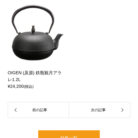
OIGEN (及源) 鉄瓶観月アラ
レ1.2L
¥24,200
(税込)