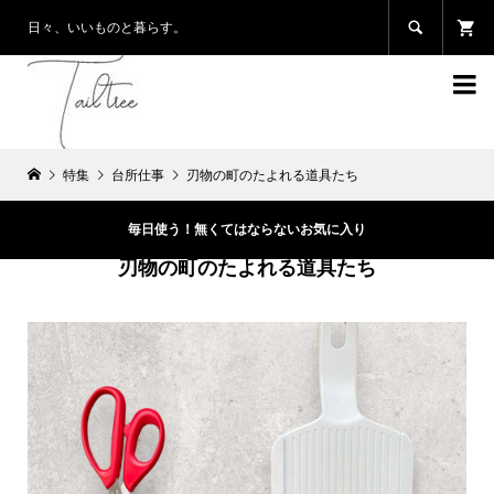

日々、いいものと暮らす。

特集
台所仕事
刃物の町のたよれる道具たち
毎日使う！無くてはならないお気に入り
刃物の町のたよれる道具たち