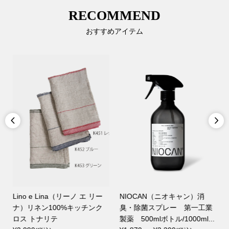
RECOMMEND
おすすめアイテム


LOVEPAKU SAUCE ラブパク
ao.(アオ) FRAGRANCE HER
ソース 250ml
BAL DIFFUSER ハンドメイド
.
¥1,490
ディフューザー RIPE ORA...
(税込)