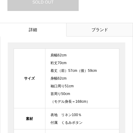
SOLD OUT
詳細
ブランド
肩幅62cm
裄丈70cm
着丈（前）57cm（後）59cm
サイズ
身幅62cm
袖口周り51cm
首周り50cm
（モデル身長＝168cm）
表地 リネン100％
素材
付属 くるみボタン