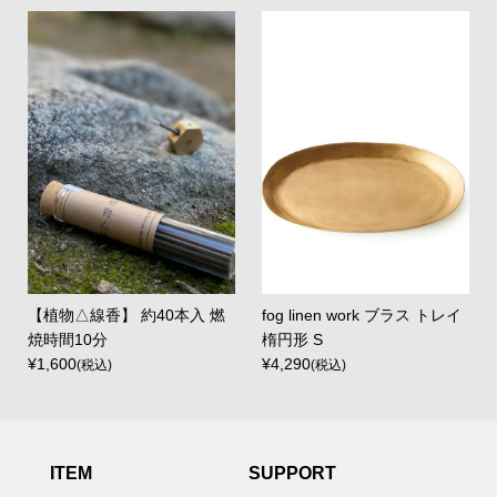
【植物△線香】 約40本入 燃
fog linen work ブラス トレイ
焼時間10分
楕円形 S
¥1,600
¥4,290
(税込)
(税込)
ITEM
SUPPORT