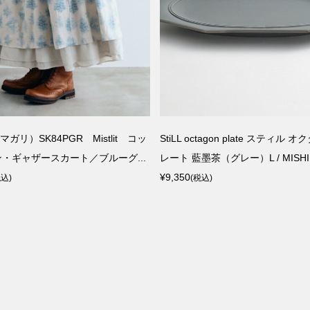
マガリ）SK84PGR Mistlit コッ
StiLL octagon plate スティル 
・ギャザースカート／ブルーグ...
レート 藍墨茶（グレー）L / MISHIM 
¥9,350
税込)
(税込)