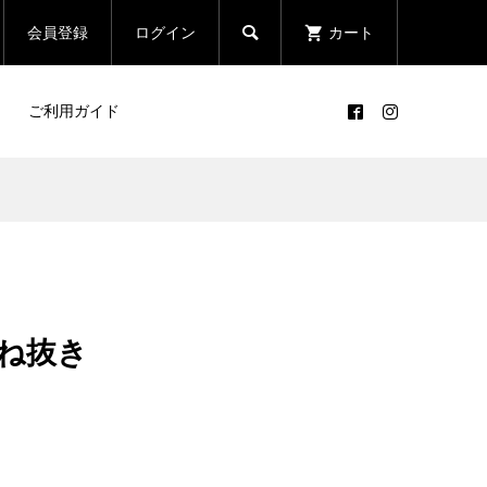

会員登録
ログイン
カート
ご利用ガイド
ほね抜き