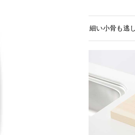
細い小骨も逃