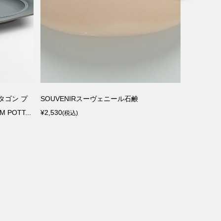
オクタゴン プ
SOUVENIRスーヴェニール石鹸
山桜のカッテ
POTT...
¥2,530
ウッドペ
(税込)
¥12,650
(税