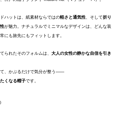
ドハットは、紙素材ならではの
軽さと通気性
、そして
折り
性
が魅力。ナチュラルでミニマルなデザインは、どんな装
常にも旅先にもフィットします。
てられたそのフォルムは、
大人の女性の静かな自信を引き
て、かぶるだけで気分が整う——
したくなる帽子
です。
)