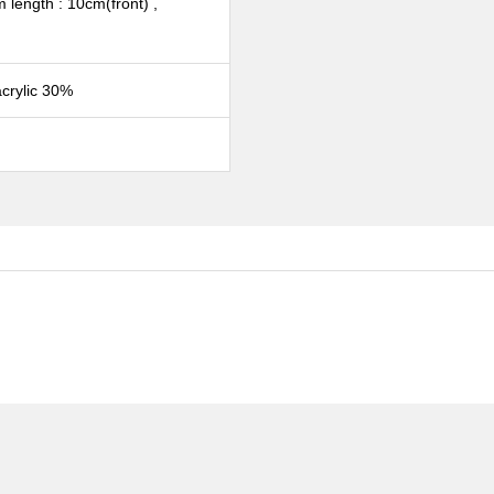
length : 10cm(front) ,
crylic 30%