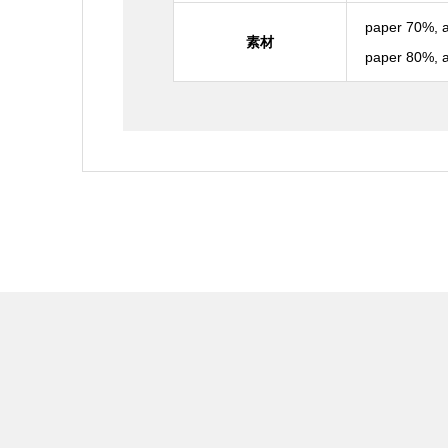
paper 70%, a
素材
paper 80%, 