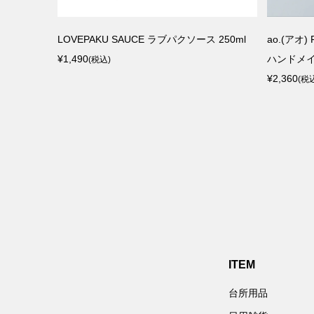
スタード/ピ
Lino e Lina（リーノ エ リーナ）リネン100%
MAGALI（
キッチンクロス トナリテ
トンリネン
¥2,090
¥36,300
(税込)
(
ITEM
台所用品