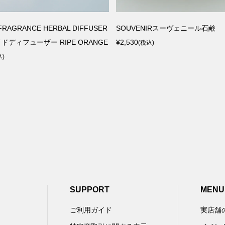
マガリ）SK84PGR Mistlit コッ
犬一印 肉球ケアバーム 30ｇ
・ギャザースカート／ブルーグ...
¥880
(税込)
税込)
SUPPORT
MENU
ご利用ガイド
実店舗