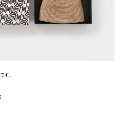
です。
)