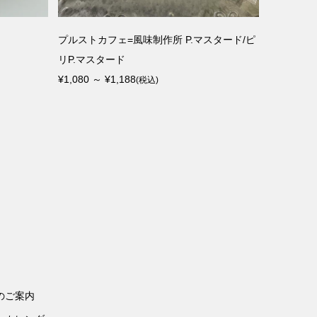
MAGALI（マガリ）SK84PK ラミーリネ
NIOCA
ン・ギャザースカート／ダスティコーラル
ー 第一工業
¥36,300
¥1,870 ～ 
(税込)
のご案内