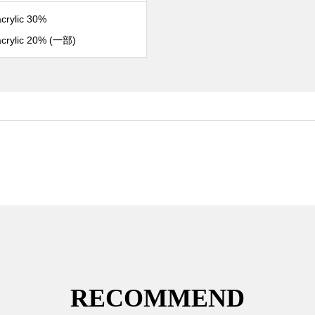
crylic 30%
acrylic 20% (一部)
RECOMMEND