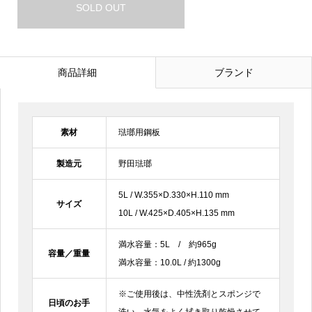
SOLD OUT
商品詳細
ブランド
素材
琺瑯用鋼板
製造元
野田琺瑯
5L / W.355×D.330×H.110 mm
サイズ
10L / W.425×D.405×H.135 mm
満水容量：5L / 約965g
容量／重量
満水容量：10.0L / 約1300g
※ご使用後は、中性洗剤とスポンジで
日頃のお手