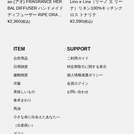
(アオ) FRAGRANCE HER
Lino e Lina（リーノ エ リー
犬一印 
L DIFFUSER ハンドメイド
ナ）リネン100%キッチンク
¥880
(税
フューザー RIPE ORA...
ロス トナリテ
360
¥2,090
(税込)
(税込)
ITEM
SUPPORT
台所用品
ご利用ガイド
日用雑貨
特定商取引に関する表示
服飾雑貨
個人情報保護ポリシー
洋服
会員ログイン
美味しいもの
お問い合わせ
食卓まわり
馬油
小さな命に出会えたあなたへ
（出産祝い）
ギフト