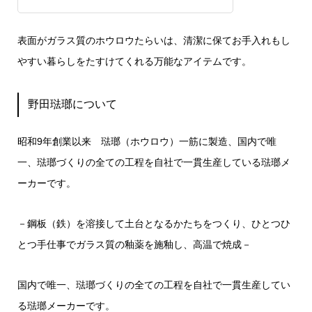
表面がガラス質のホウロウたらいは、清潔に保てお手入れもし
やすい暮らしをたすけてくれる万能なアイテムです。
野田琺瑯について
昭和9年創業以来 琺瑯（ホウロウ）一筋に製造、国内で唯
一、琺瑯づくりの全ての工程を自社で一貫生産している琺瑯メ
ーカーです。
－鋼板（鉄）を溶接して土台となるかたちをつくり、ひとつひ
とつ手仕事でガラス質の釉薬を施釉し、高温で焼成－
国内で唯一、琺瑯づくりの全ての工程を自社で一貫生産してい
る琺瑯メーカーです。