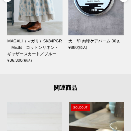
MAGALI（マガリ）SK84PGR
犬一印 肉球ケアバーム 30ｇ
Mistlit コットンリネン・
¥880
(税込)
ギャザースカート／ブルー...
¥36,300
(税込)
関連商品
SOLDOUT