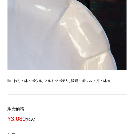
わん・鉢・ボウル
,
マルミツポテリ
,
飯碗・ボウル・丼・鉢m
販売価格
¥3,080
(税込)