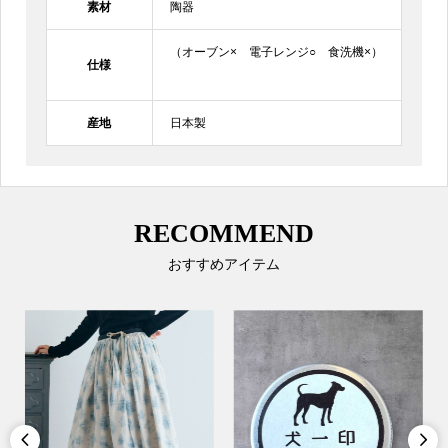
素材
陶器
（オーブン× 電子レンジ○ 食洗機×）
仕様
産地
日本製
RECOMMEND
おすすめアイテム

