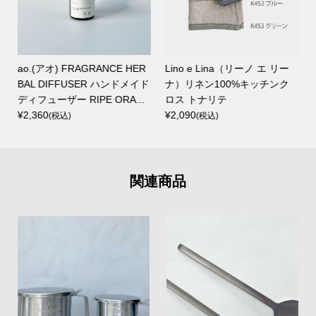
 エ リー
NIOCAN（ニオキャン）消
MAGALI（マガリ）SK84
ッチンク
臭・除菌スプレー 第一工業
Mistlit コットンリネン
製薬 500mlボトル/1000ml...
ギャザースカート／ブルー.
¥1,870 ～ ¥3,300
¥36,300
(税込)
(税込)
関連商品