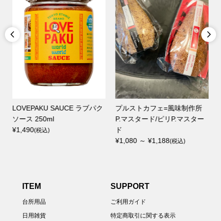


所
aoアオギンガム肌着（all）
NIOCAN（ニオキャン）消
ー
¥4,290
臭・除菌スプレー 第一工業
(税込)
製薬 500mlボトル/1000ml...
¥1,870 ～ ¥3,300
(税込)
ITEM
SUPPORT
台所用品
ご利用ガイド
日用雑貨
特定商取引に関する表示