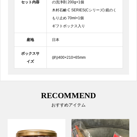
セット内容
の洗浄剤 200g×1個
木村石鹸 C SERIES(Cシリーズ) 鏡のく
もり止め 70ml×1個
ギフトボックス入り
産地
日本
ボックスサ
(約)400×210×65mm
イズ
RECOMMEND
おすすめアイテム