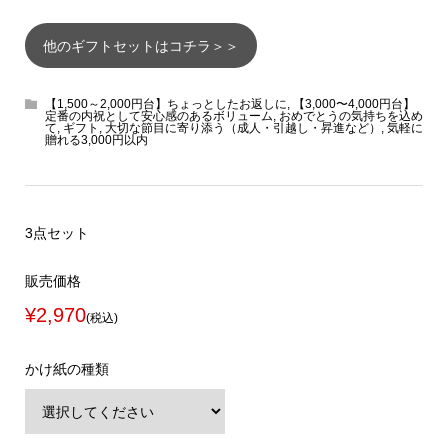
他のギフトセットはコチラ＞＞
【1,500～2,000円台】ちょっとしたお返しに
,
【3,000〜4,000円台】
定番の内祝として安心感のあるボリューム
,
おめでとうの気持ちを込め
て
,
ギフト
,
大切な節目に寄り添う（成人・引越し・昇進など）
,
気軽に
贈れる3,000円以内
3点セット
販売価格
¥2,970
(税込)
かけ紙の種類