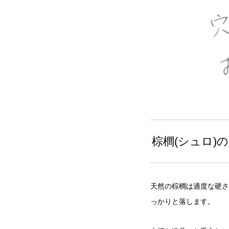
棕櫚(シュロ)
天然の棕櫚は適度な硬さ
っかりと落します。