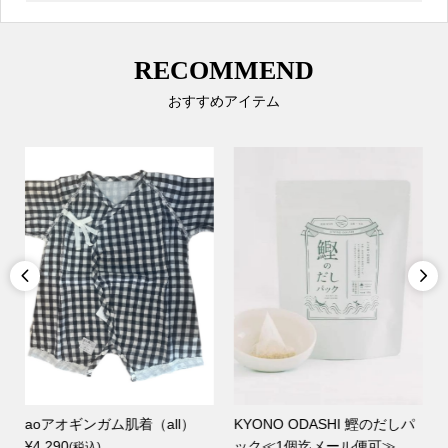
RECOMMEND
おすすめアイテム


KYONO ODASHI 鰹のだしパ
Lino e Lina（リーノ エ リー
ック≪1個迄メール便可≫
ナ）リネン100%キッチンク