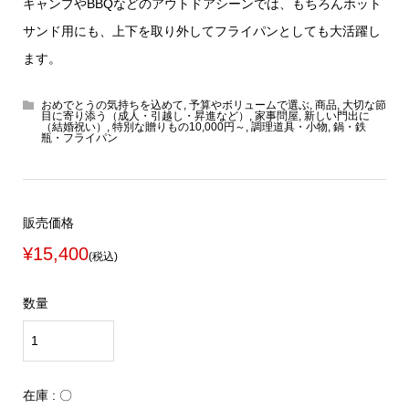
キャンプやBBQなどのアウトドアシーンでは、もちろんホット
サンド用にも、上下を取り外してフライパンとしても大活躍し
ます。
おめでとうの気持ちを込めて
,
予算やボリュームで選ぶ
,
商品
,
大切な節
目に寄り添う（成人・引越し・昇進など）
,
家事問屋
,
新しい門出に
（結婚祝い）
,
特別な贈りもの10,000円～
,
調理道具・小物
,
鍋・鉄
瓶・フライパン
販売価格
¥15,400
(税込)
数量
在庫 : 〇