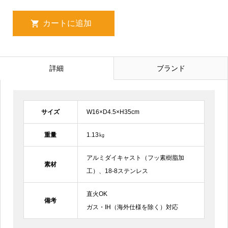
詳細
ブランド
サイズ
W16×D4.5×H35cm
重量
1.13㎏
アルミダイキャスト（フッ素樹脂加
素材
工）、18-8ステンレス
直火OK
備考
ガス・IH（海外仕様を除く）対応