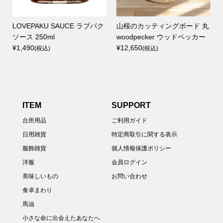
R
LOVEPAKU SAUCE ラブパク
山桜のカッティングボード 丸
ソース 250ml
woodpecker ウッドペッカー
¥1,490
¥12,650
(税込)
(税込)
ITEM
SUPPORT
台所用品
ご利用ガイド
日用雑貨
特定商取引に関する表示
服飾雑貨
個人情報保護ポリシー
洋服
会員ログイン
美味しいもの
お問い合わせ
食卓まわり
馬油
小さな命に出会えたあなたへ