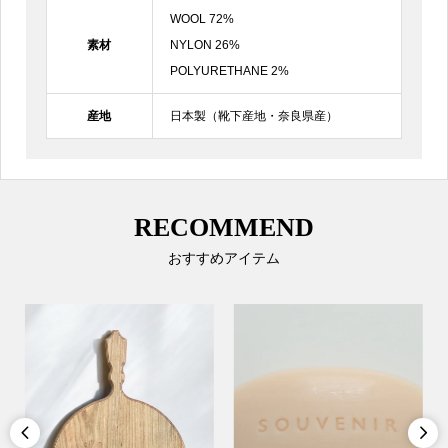
WOOL 72%
素材
NYLON 26%
POLYURETHANE 2%
産地
日本製（靴下産地・奈良県産）
RECOMMEND
おすすめアイテム

