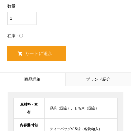
数量
在庫 : 〇
商品詳細
ブランド紹介
原材料・素
緑茶（国産）、もち米（国産）
材
内容量/寸法
ティーバッグ×15袋（各袋4g入）