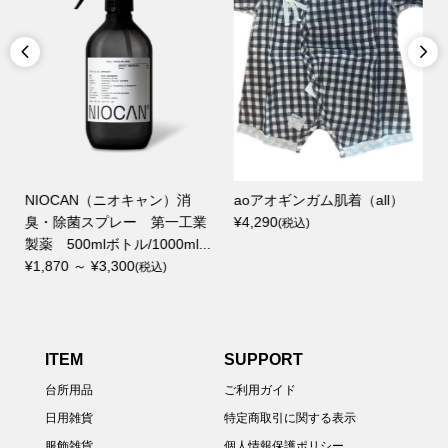


NIOCAN（ニオキャン）消
aoアオギンガム肌着（all）
ド
臭・除菌スプレー 第一工業
¥4,290
(税込)
製薬 500mlボトル/1000ml...
¥1,870 ～ ¥3,300
(税込)
ITEM
SUPPORT
台所用品
ご利用ガイド
日用雑貨
特定商取引に関する表示
服飾雑貨
個人情報保護ポリシー