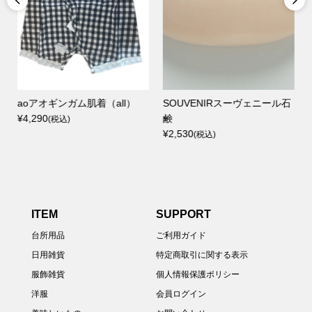
aoアオギンガム肌着（all）
SOUVENIRスーヴェニール石
NI
¥4,290
鹸
臭・
(税込)
¥2,530
製薬 
(税込)
¥1,8
ITEM
SUPPORT
台所用品
ご利用ガイド
日用雑貨
特定商取引に関する表示
服飾雑貨
個人情報保護ポリシー
洋服
会員ログイン