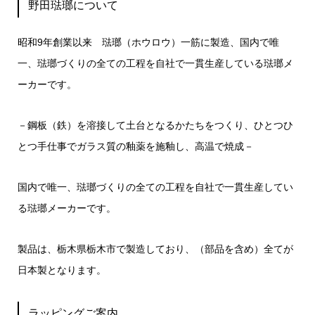
野田琺瑯について
昭和9年創業以来 琺瑯（ホウロウ）一筋に製造、国内で唯
一、琺瑯づくりの全ての工程を自社で一貫生産している琺瑯メ
ーカーです。
－鋼板（鉄）を溶接して土台となるかたちをつくり、ひとつひ
とつ手仕事でガラス質の釉薬を施釉し、高温で焼成－
国内で唯一、琺瑯づくりの全ての工程を自社で一貫生産してい
る琺瑯メーカーです。
製品は、栃木県栃木市で製造しており、（部品を含め）全てが
日本製となります。
ラッピングご案内