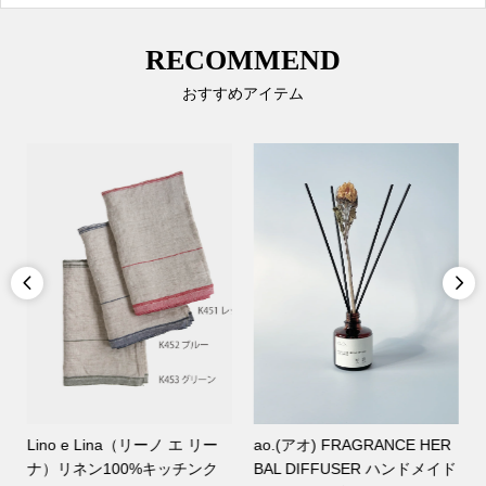
RECOMMEND
おすすめアイテム


山桜のカッティングボード 丸
MAGALI（マガリ）BL283GR
ド
woodpecker ウッドペッカー
ラミーリネン・ペザントジ