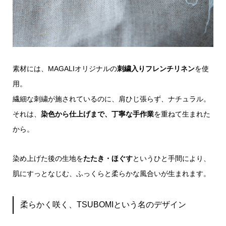
素材には、MAGALIオリジナルの
刺繍入りフレンチリネン
を使
用。
繊細な刺繍が施されているのに、肩ひじ張らず、ナチュラル。
それは、
染色から仕上げまで、丁寧な手作業
を重ねて生まれた
から。
染め上げた後の生地を
たたき・ほぐす
というひと手間により、
肌にすっとなじむ、ふっくらと柔らかな風合いが生まれます。
柔らかく咲く、TSUBOMIという名のデザイン