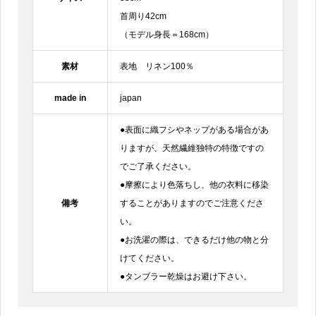
首周り42cm
（モデル身長＝168cm）
素材
表地 リネン100％
made in
japan
●表面に織フシやネップがある場合があ
りますが、天然繊維独特の特徴ですの
でご了承ください。
●摩擦により色落ちし、他の衣料に移染
備考
することがありますのでご注意くださ
い。
●お洗濯の際は、できるだけ他の物と分
けてください。
●タンブラー乾燥はお避け下さい。