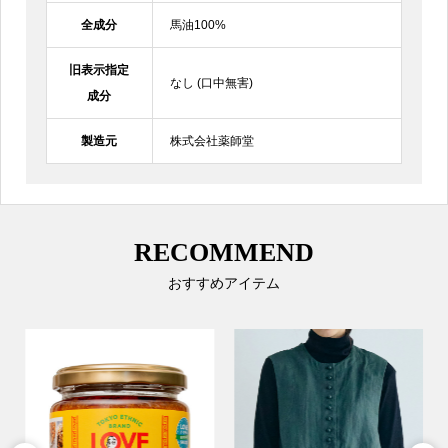
全成分
馬油100%
旧表示指定
なし (口中無害)
成分
製造元
株式会社薬師堂
RECOMMEND
おすすめアイテム