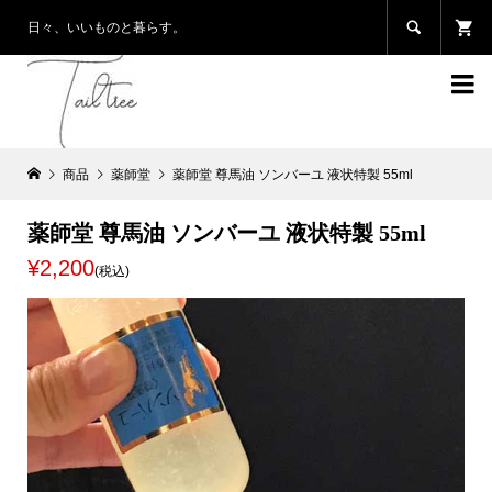

日々、いいものと暮らす。

商品
薬師堂
薬師堂 尊馬油 ソンバーユ 液状特製 55ml
薬師堂 尊馬油 ソンバーユ 液状特製 55ml
¥2,200
(税込)