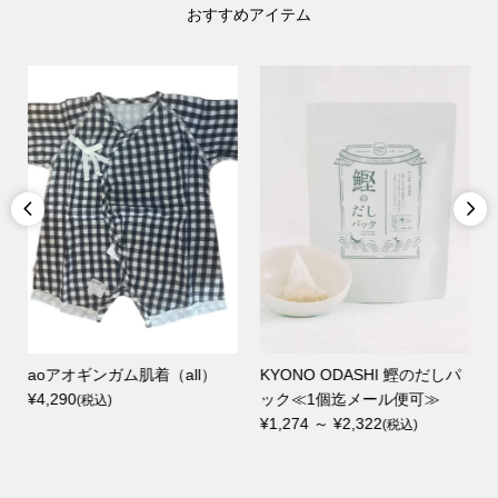
おすすめアイテム


aoアオギンガム肌着（all）
KYONO ODASHI 鰹のだしパ
¥4,290
ック≪1個迄メール便可≫
(税込)
¥1,274 ～ ¥2,322
(税込)