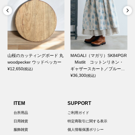


丸
MAGALI（マガリ）SK84PGR
Tail Tree オリジナル 古材風
ー
Mistlit コットンリネン・
トレイ
ギャザースカート／ブルー...
¥2,970 ～ ¥4,620
(税込)
¥36,300
(税込)
ITEM
SUPPORT
台所用品
ご利用ガイド
日用雑貨
特定商取引に関する表示
服飾雑貨
個人情報保護ポリシー