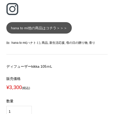
hana to mi他の商品はコチラ＞＞＞
hana to mi(ハナトミ)
,
商品
,
新生活応援
,
母の日の贈り物
,
香り
ディフューザーkikka 105ｍL
販売価格
¥3,300
(税込)
数量