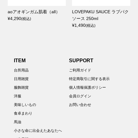
all）
LOVEPAKU SAUCE ラブパク
KYONO ODASHI 鰹の
ソース 250ml
ック≪1個迄メール便可
¥1,490
¥1,274 ～ ¥2,322
(税込)
(税込)
ITEM
SUPPORT
台所用品
ご利用ガイド
日用雑貨
特定商取引に関する表示
服飾雑貨
個人情報保護ポリシー
洋服
会員ログイン
美味しいもの
お問い合わせ
食卓まわり
馬油
小さな命に出会えたあなたへ