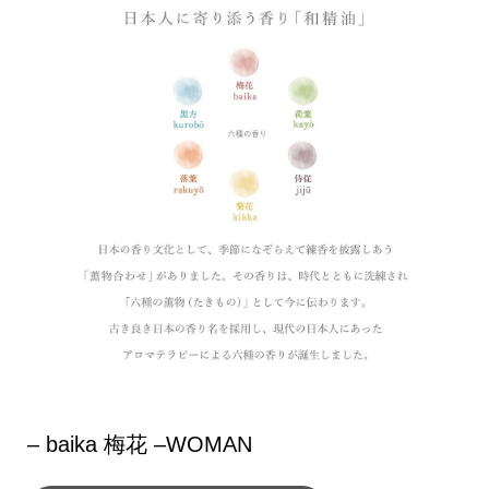
– baika 梅花 –
WOMAN